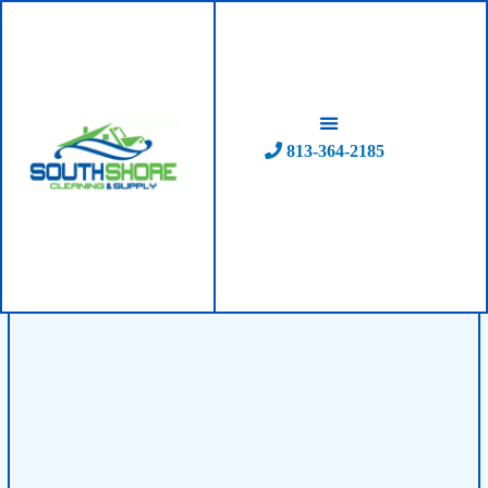
Skip
to
content
813-364-2185