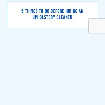
5 THINGS TO DO BEFORE HIRING AN
UPHOLSTERY CLEANER
THE BENEFITS OF TILE CLEANING
THE BENEFITS OF CARPET CLEANING